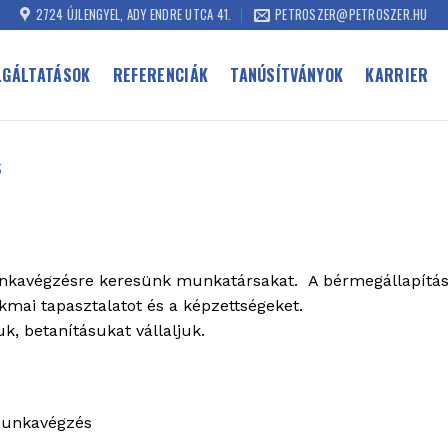
2724 ÚJLENGYEL, ADY ENDRE UTCA 41.
PETROSZER@PETROSZER.HU
LGÁLTATÁSOK
REFERENCIÁK
TANÚSÍTVÁNYOK
KARRIER
s
nkavégzésre keresünk munkatársakat. A bérmegállapítás 
mai tapasztalatot és a képzettségeket.
k, betanításukat vállaljuk.
munkavégzés