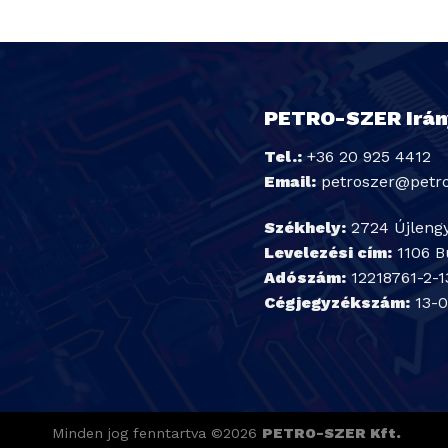
PETRO-SZER Irány
Tel.:
+36 20 925 4412
Email:
petroszer@petr
Székhely:
2724 Újlengy
Levelezési cím:
1106 B
Adószám:
12218761-2-1
Cégjegyzékszám:
13-0
Minden jog fenntartva ©2026
PETRO-SZER Kft.