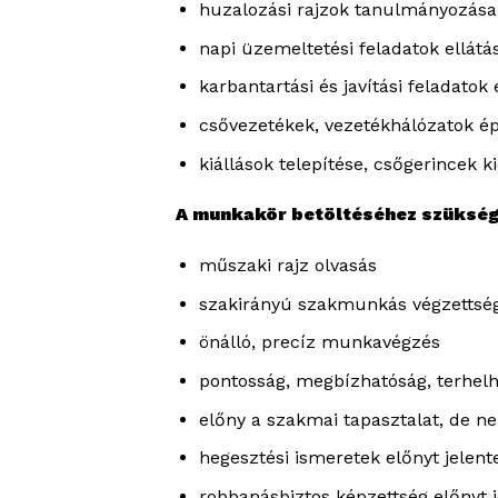
huzalozási rajzok tanulmányozása
napi üzemeltetési feladatok ellátá
karbantartási és javítási feladatok
csővezetékek, vezetékhálózatok ép
kiállások telepítése, csőgerincek k
A munkakör betöltéséhez szükség
műszaki rajz olvasás
szakirányú szakmunkás végzettség
önálló, precíz munkavégzés
pontosság, megbízhatóság, terhel
előny a szakmai tapasztalat, de ne
hegesztési ismeretek előnyt jelent
robbanásbiztos képzettség előnyt j