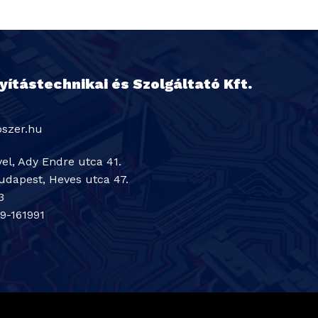
ítástechnikai és Szolgáltató Kft.
oszer.hu
el, Ady Endre utca 41.
udapest, Heves utca 47.
3
9-161991