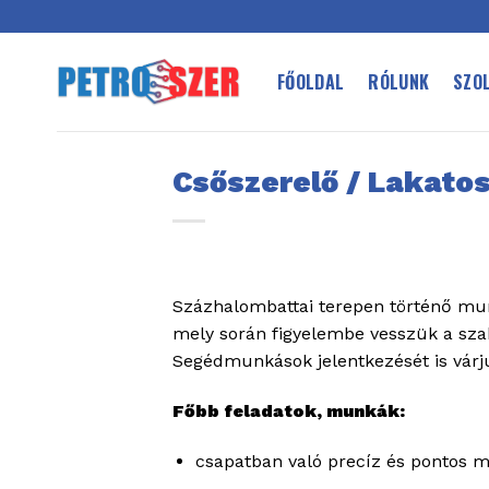
Skip
to
content
FŐOLDAL
RÓLUNK
SZO
Csőszerelő / Lakato
Százhalombattai terepen történő mu
mely során figyelembe vesszük a szak
Segédmunkások jelentkezését is várju
Főbb feladatok, munkák:
csapatban való precíz és pontos 