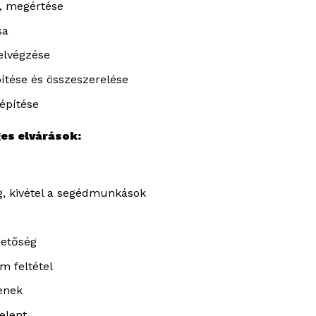
, megértése
sa
 elvégzése
ítése és összeszerelése
iépítése
es elvárások:
, kivétel a segédmunkások
hetőség
m feltétel
enek
elent