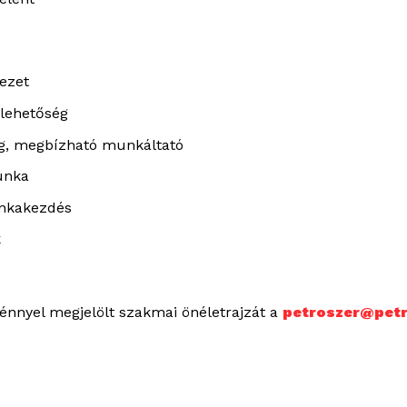
ezet
 lehetőség
g, megbízható munkáltató
unka
unkakezdés
k
génnyel megjelölt szakmai önéletrajzát a
petroszer@petr