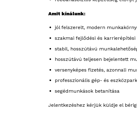
Amit kínálunk:
jól felszerelt, modern munkakörny
szakmai fejlődési és karrierépítési
stabil, hosszútávú munkalehetősé
hosszútávú teljesen bejelentett m
versenyképes fizetés, azonnali m
professzionális gép- és eszközpar
segédmunkások betanítása
Jelentkezéshez kérjük küldje el béri