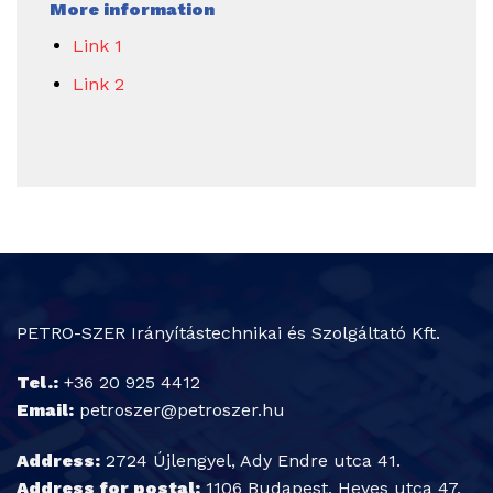
More information
Link 1
Link 2
PETRO-SZER Irányítástechnikai és Szolgáltató Kft.
Tel.:
+36 20 925 4412
Email:
petroszer@petroszer.hu
Address:
2724 Újlengyel, Ady Endre utca 41.
Address for postal:
1106 Budapest, Heves utca 47.